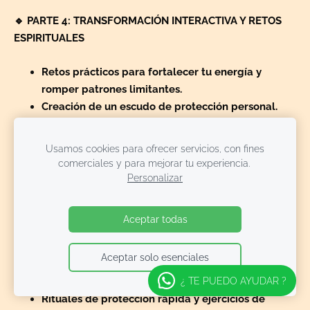
🔹
PARTE 4: TRANSFORMACIÓN INTERACTIVA Y RETOS
ESPIRITUALES
Retos prácticos para fortalecer tu energía y
romper patrones limitantes.
Creación de un escudo de protección personal.
🔹
PARTE 5: EL PODER DE LAS ESENCIAS FLORALES Y LA
Usamos cookies para ofrecer servicios, con fines
SANACIÓN VIBRACIONAL
comerciales y para mejorar tu experiencia.
Personalizar
Uso de Flores de Bach, Orquídeas del Amazonas y
otras esencias para armonizar tu energía.
Métodos de aplicación para fortalecer el espíritu.
Aceptar todas
🔹
PARTE 6: BOTIQUÍN DE EMERGENCIA ESPIRITUAL
Aceptar solo esenciales
¿ TE PUEDO AYUDAR ?
Técnicas exprés para momentos de crisis extrema.
Rituales de protección rápida y ejercicios de